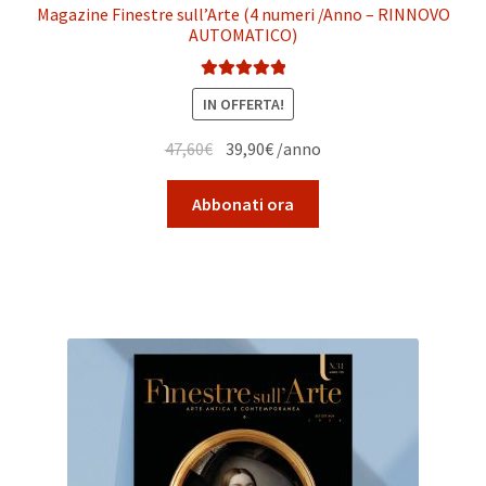
Magazine Finestre sull’Arte (4 numeri /Anno – RINNOVO
AUTOMATICO)
Valutato
5.00
IN OFFERTA!
su 5
Il
Il
47,60
€
39,90
€
/anno
prezzo
prezzo
originale
attuale
Abbonati ora
era:
è:
47,60€.
39,90€.