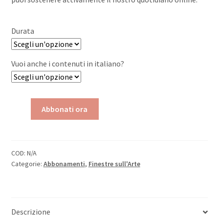
Durata
Vuoi anche i contenuti in italiano?
Abbonamento
Abbonati ora
Finestre
sull'Arte
Online
-
COD:
N/A
Categorie:
Abbonamenti
,
Finestre sull'Arte
Versione
in
lingua
quantità
Descrizione