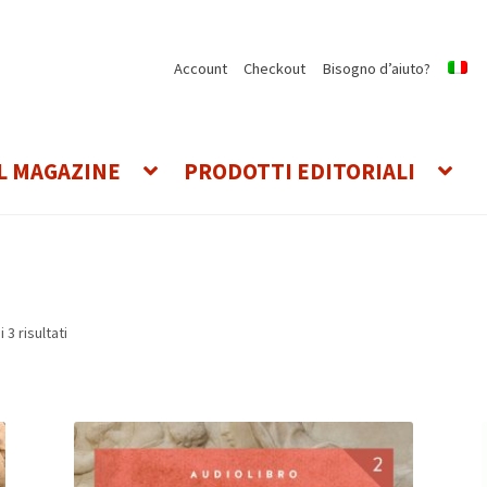
Account
Checkout
Bisogno d’aiuto?
L MAGAZINE
PRODOTTI EDITORIALI
Ordina
 3 risultati
in
base
al
più
recente