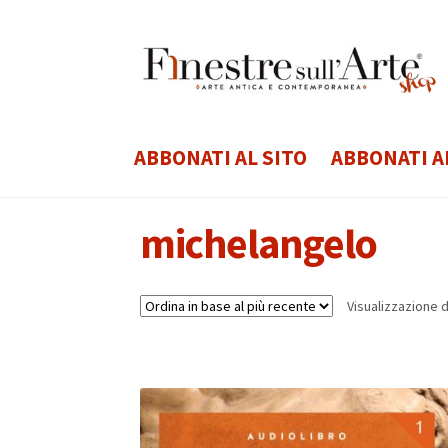
Vai
Vai
alla
al
navigazione
contenuto
ABBONATI AL SITO
ABBONATI A
michelangelo
Visualizzazione di