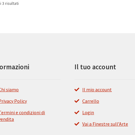
Ordina
 3 risultati
in
base
al
più
recente
formazioni
Il tuo account
Chi siamo
Il mio account
Privacy Policy
Carrello
Termini e condizioni di
Login
vendita
Vai a Finestre sull’Arte