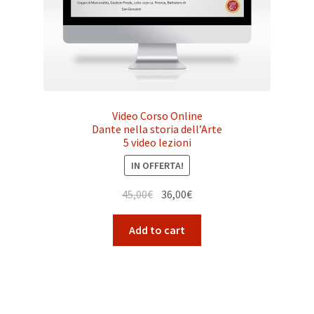
Video Corso Online
Dante nella storia dell’Arte
5 video lezioni
IN OFFERTA!
Il
Il
45,00
€
36,00
€
prezzo
prezzo
originale
attuale
Add to cart
era:
è:
45,00€.
36,00€.